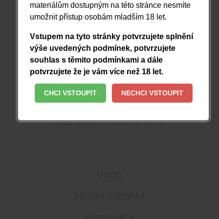
materiálům dostupným na této stránce nesmíte
umožnit přístup osobám mladším 18 let.
heslo:
Vstupem na tyto stránky potvrzujete splnění
výše uvedených podmínek, potvrzujete
souhlas s těmito podmínkami a dále
PŘIHLÁSIT
potvrzujete že je vám více než 18 let.
CHCI VSTOUPIT
NECHCI VSTOUPIT
Pokud neznáte, nebo si nepamatujete své
heslo, nezadávejte ho. Obdržíte potvrzující
mail, vztvoření nového hesla.
ÚVOD
PŘIDAT INZERÁT
SEZNAMKA