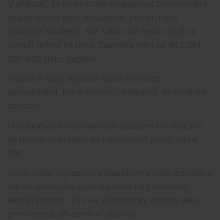
V případě, že byste chtěli propagovat profesionální
služby tohoto typu, kontaktujte prosím naše
obchodní oddělení, kde Vám rádi vyjdou vstříc a
vytvoří řešení na míru. Zavolejte nám na tel.č.281
090 608, nebo napište.
Inzerát je vždy topován naráz ve všech
seznamkách, které zobrazují kategorii, do které byl
zařazen.
U jednotlivých internetových seznamek v systému
se mohou zobrazení na topovaných pozicí mírně
lišit.
Navíc bude zvýrazněn v klasickém výpisu inzerátů a
datum uveřejnění inzerátu bude nastaveno na
aktuální datum. Tím se automaticky zobrazí jako
první inzerát při otevření stránky.