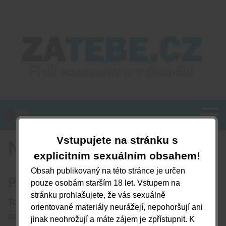
Vstupujete na stránku s
Nápověda
explicitním sexuálním obsahem!
Obsah publikovaný na této stránce je určen
Proč topovat inzerát?
pouze osobám starším 18 let. Vstupem na
stránku prohlašujete, že vás sexuálně
Topovaný inzerát se bude ihned po topování týden
orientované materiály neurážejí, nepohoršují ani
zobrazovat na upřednostňovaných pozicích. Vy tak
jinak neohrožují a máte zájem je zpřístupnit. K