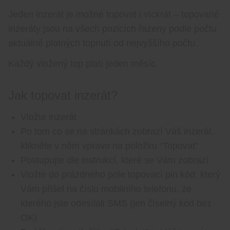
Jeden inzerát je možné topovat i víckrát – topované
inzeráty jsou na všech pozicích řazeny podle počtu
aktuálně platných topnutí od nejvyššího počtu.
Každý vložený top platí jeden měsíc.
Jak topovat inzerát?
Vložte inzerát
Po tom co se na stránkách zobrazí Váš inzerát,
klikněte v něm vpravo na položku “Topovat”
Postupujte dle instrukcí, které se Vám zobrazí
Vložte do prázdného pole topovací pin kód, který
Vám přišel na číslo mobilního telefonu, ze
kterého jste odesílali SMS (jen číselný kód bez
OK)