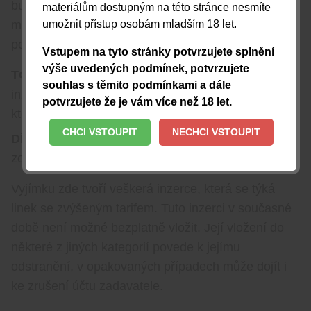
budete mít mnohem větší šanci oslovit velké
materiálům dostupným na této stránce nesmíte
umožnit přístup osobám mladším 18 let.
množství návštěvníků webu. Základní topované
pozice jsou:
Vstupem na tyto stránky potvrzujete splnění
výše uvedených podmínek, potvrzujete
TOP INZERÁTY
– box zobrazený nad ostatními
souhlas s těmito podmínkami a dále
inzeráty. Obsahuje 5 upřednostněných inzerátů,
potvrzujete že je vám více než 18 let.
které jsou zobrazovány v nastavené rotaci.
CHCI VSTOUPIT
NECHCI VSTOUPIT
DÍVKA DNE
– boxy v levém panelu – zde se
zobrazuje 5 dalších upřednostněných inzerátů.
Vyjímku zde tvoří veškerá inzerce, která se týká
linek se zvýšeným tarifem. Tuto inzerci v současné
době není možné bezplatně vložit. Její vložení do
některé z jiných kategorií povede k jejímu
odstranění, v opakovaných případech může dojít i
ke zrušení účtu zadavatele.