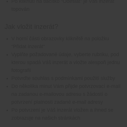
Po kliknutí na tlačítko “Odeslat” je Váš inzerát
topován
Jak vložit inzerát?
V horní části obrazovky kliknětě na položku
“Přidat inzerát”
Vyplňte požadované údaje, vyberte rubriku, pod
kterou spadá Váš inzerát a vložte alespoň jednu
fotografii
Potvrďte souhlas s podmínkami použití služby
Do několika minut Vám přijde potvrzovací e-mail
na zadanou e-mailovou adresu s žádostí o
potvrzení platnosti zadané e-mail adresy
Po potvrzení je Váš inzerát vložen a ihned se
zobrazuje na našich stránkách