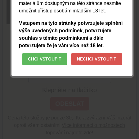
materiálům dostupným na této stránce nesmíte
umožnit přístup osobám mladším 18 let.
TOPOVAT
Vstupem na tyto stránky potvrzujete splnění
výše uvedených podmínek, potvrzujete
Je to až neskutečně jednoduché!
souhlas s těmito podmínkami a dále
potvrzujete že je vám více než 18 let.
Odešlete sms ve tvaru DVDA2 na číslo
909 44 30 Obratem obdržíte topovací pin.
CHCI VSTOUPIT
NECHCI VSTOUPIT
Vložte jej prosím sem
Klepněte na tlačítko
ODESLAT
Cena této služby je pouze 30,- Kč a zvýrazní Váš inzerát
oproti všem ostatním!
Více informací o možnostech
topování najdete zde!