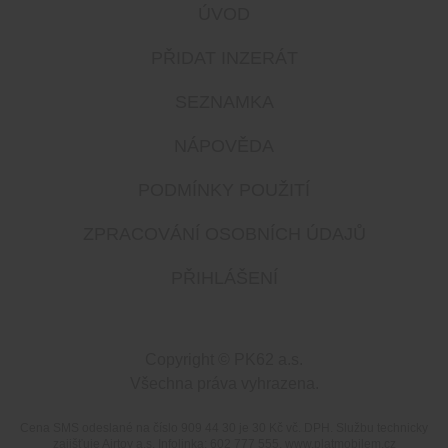
ÚVOD
PŘIDAT INZERÁT
SEZNAMKA
NÁPOVĚDA
PODMÍNKY POUŽITÍ
ZPRACOVÁNÍ OSOBNÍCH ÚDAJŮ
PŘIHLÁŠENÍ
Copyright © PK62 a.s.
Všechna práva vyhrazena.
Cena SMS odeslané na číslo 909 44 30 je 30 Kč vč. DPH. Službu technicky
zajišťuje Airtoy a.s. Infolinka: 602 777 555, www.platmobilem.cz