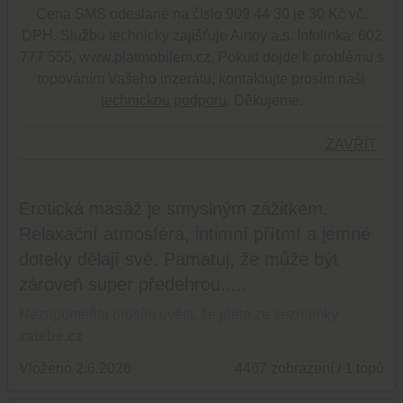
Cena SMS odeslané na číslo 909 44 30 je 30 Kč vč.
DPH. Službu technicky zajišťuje Airtoy a.s. Infolinka: 602
777 555, www.platmobilem.cz. Pokud dojde k problému s
topováním Vašeho inzerátu, kontaktujte prosím naši
technickou podporu
. Děkujeme.
ZAVŘÍT
Erotická masáž je smyslným zážitkem.
Relaxační atmosféra, intimní přítmí a jemné
doteky dělají své. Pamatuj, že může být
zároveň super předehrou.....
Nezapomeňte prosím uvést, že jdete ze seznamky
zatebe.cz
Vloženo 2.6.2026
4467 zobrazení / 1 topů